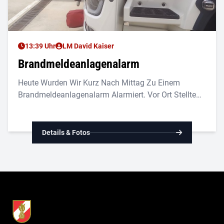
13:39 Uhr
LM David Kaiser
Brandmeldeanlagenalarm
Heute Wurden Wir Kurz Nach Mittag Zu Einem
Brandmeldeanlagenalarm Alarmiert. Vor Ort Stellte
Sich Heraus, Dass Es Aufgrund Von Heißem Öl, Zu
Einer Rauchentwicklung Im Einwiegeraum
Gekommen War. Durch Das Rasche Eingreifen Der
Details & Fotos
Betriebsfeuerwehr Konnte Die Situation Bereits Vor
Unserem Eintreffen Unter Kontrolle Gebracht Werden,
Sodass Für Uns Kein Weiterer Einsatz Erforderlich
War.